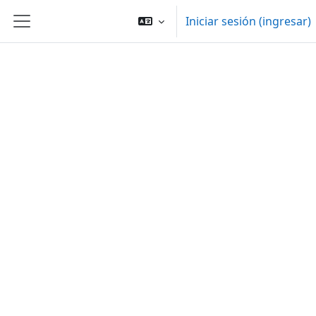
Saltar al contenido principal
Iniciar sesión (ingresar)
Pánel lateral